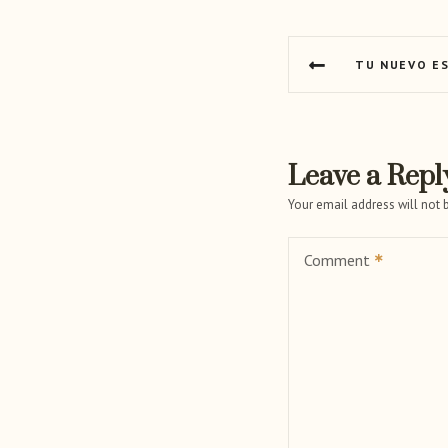
P
TU NUEVO ES
o
s
t
Leave a Repl
n
Your email address will not 
a
Comment
v
i
g
a