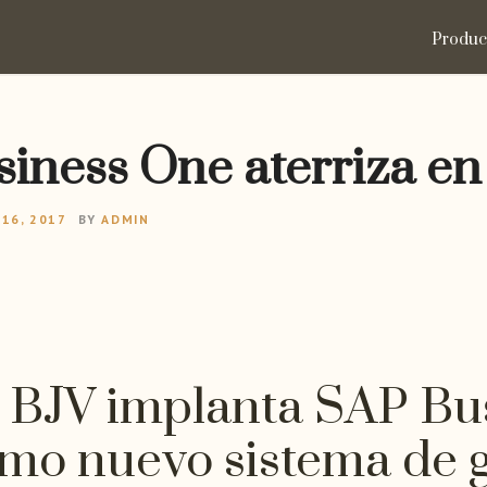
Produc
iness One aterriza en
16, 2017
BY
ADMIN
a BJV implanta SAP Bu
o nuevo sistema de g