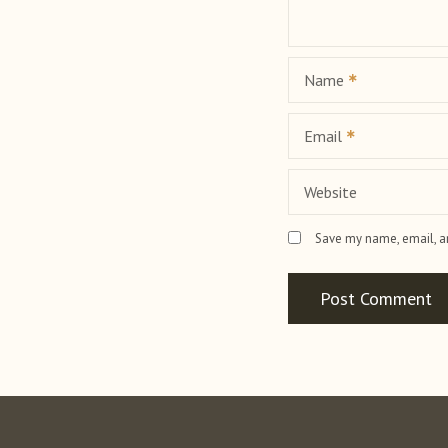
t
i
Name
o
n
Email
Website
Save my name, email, an