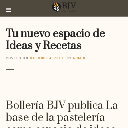
S
k
i
p
Tu nuevo espacio de
t
o
Ideas y Recetas
c
o
n
POSTED ON
OCTOBER 4, 2017
BY
ADMIN
t
e
n
t
Bollería BJV publica La
base de la pastelería