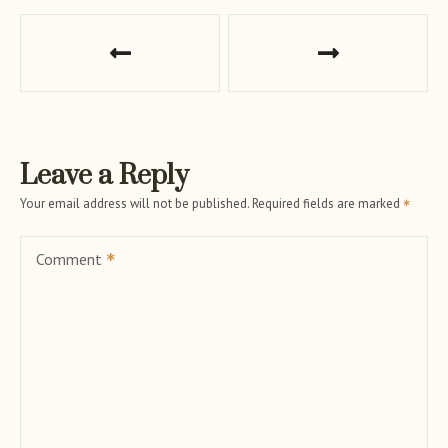
P
o
s
t
Leave a Reply
n
Your email address will not be published.
Required fields are marked
a
Comment
v
i
g
a
t