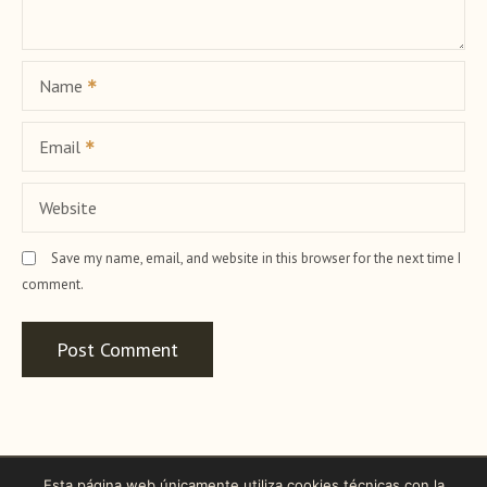
i
o
Name
n
Email
Website
Save my name, email, and website in this browser for the next time I
comment.
Esta página web únicamente utiliza cookies técnicas con la