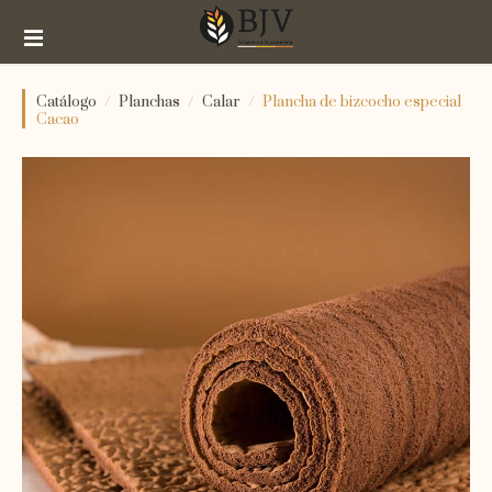
S
k
i
p
Catálogo
Planchas
Calar
Plancha de bizcocho especial
t
Cacao
o
c
o
n
t
e
n
t