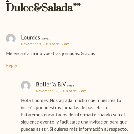
Dulce&Salada”
”
i
g
a
Lourdes
says:
November 9, 2018 at 9:13 am
t
Me encantaría ir a vuestras jornadas. Gracias
i
Reply
o
n
Bollería BJV
says:
November 12, 2018 at 9:13 am
Hola Lourdes. Nos agrada mucho que muestres tu
interés por nuestras jornadas de pastelería.
Estaremos encantados de informarte cuando sea el
siguiente evento, y facilitarte una invitación para que
puedas asistir. Si quieres más información al respecto,