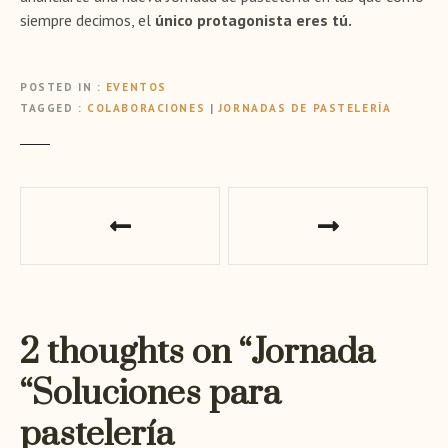
siempre decimos, el
único protagonista eres tú.
POSTED IN
EVENTOS
TAGGED
COLABORACIONES
|
JORNADAS DE PASTELERÍA
P
o
s
t
2 thoughts on “
Jornada
n
“Soluciones para
a
pastelería
v