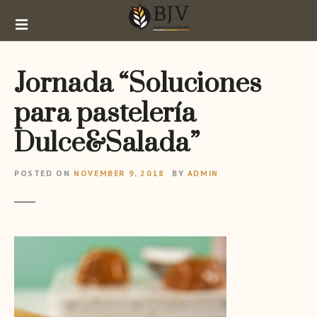
S
k
i
p
Jornada “Soluciones
t
o
para pastelería
c
o
Dulce&Salada”
n
t
POSTED ON
NOVEMBER 9, 2018
BY
ADMIN
e
n
t