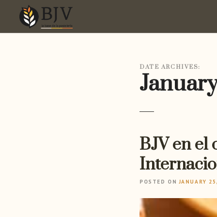
S
k
i
p
t
o
DATE ARCHIVES:
c
January
o
n
t
e
n
BJV en el 
t
Internacio
POSTED ON
JANUARY 25