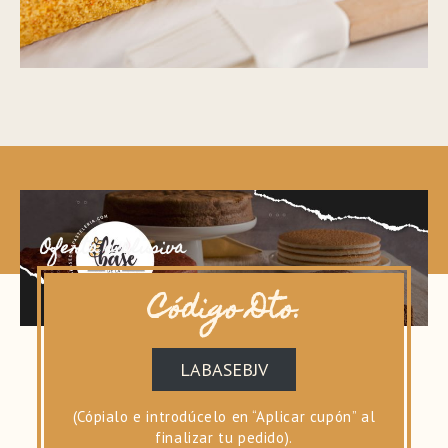
Oferta exclusiva
Código Dto.
LABASEBJV
(Cópialo e introdúcelo en “Aplicar cupón” al
finalizar tu pedido).